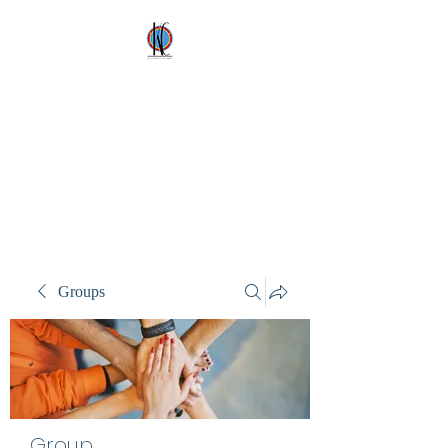
Kez's Costumes &
Party Supplies
Why would you rent it
anywhere else?
Groups
Group