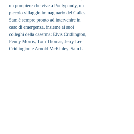
un pompiere che vive a Pontypandy, un 
piccolo villaggio immaginario del Galles. 
Sam è sempre pronto ad intervenire in 
caso di emergenza, insieme ai suoi 
colleghi della caserma: Elvis Cridlington, 
Penny Morris, Tom Thomas, Jerry Lee 
Cridlington e Arnold McKinley. Sam ha 
anche degli amici animali: Radar, il suo 
cane da soccorso; Lion, il gatto della 
stazione; Nipper, il cane del comandante 
Steele; Woolly, la pecora della fattoria; 
Wally, la balena; e molti altri.
 Oltre a Sam e ai suoi colleghi, la serie 
presenta anche altri personaggi ricorrenti 
che abitano a Pontypandy: Norman 
Price, un bambino dispettoso che spesso 
causa dei guai; Dilys Price, la madre di 